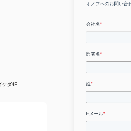
オノフへのお問い合
会社名
*
部署名
*
姓
*
イケダ4F
Eメール
*